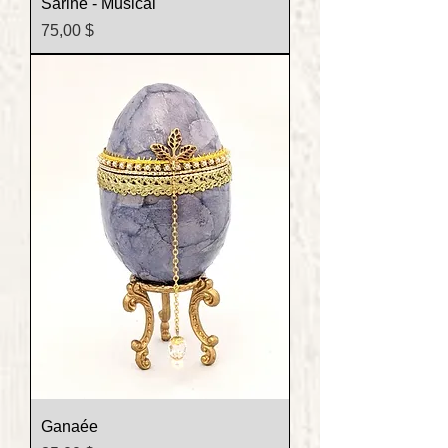
Sarine - Musical
Prix
75,00 $
Ganaée