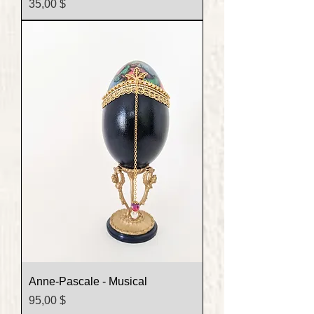
Prix
35,00 $
Anne-Pascale - Musical
Prix
95,00 $