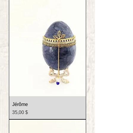
Jérôme
Prix
35,00 $